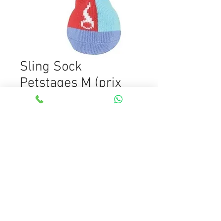
Sling Sock
Petstages M (prix
affiche) / L
Prix
À partir de
59,00MAD
promotionnel
Rupture de stock
Jouet à lancer pour chien, disponible
en Medium et Large