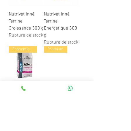
Nutrivet Inné
Nutrivet Inné
Terrine
Terrine
Croissance 300 g
Energétique 300
Rupture de stock
g
Rupture de stock
Economique
Premium
Nutrivet X-
Nutrivet Super
Nutrition
Premium Chat
Croissance 20 kg
Adulte Poulet 8
Rupture de stock
kg
Rupture de stock
Premium
Premium